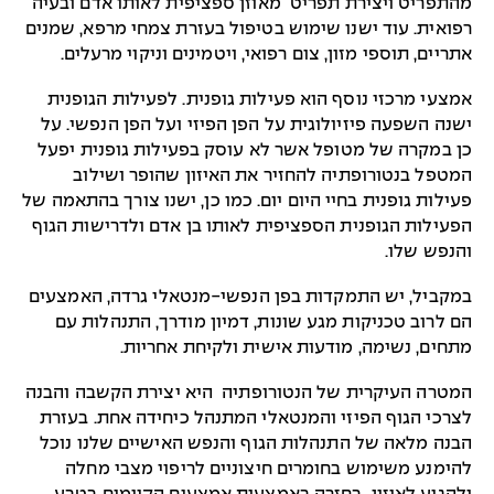
מהתפריט ויצירת תפריט מאוזן ספציפית לאותו אדם ובעיה
רפואית. עוד ישנו שימוש בטיפול בעזרת צמחי מרפא, שמנים
אתריים, תוספי מזון, צום רפואי, ויטמינים וניקוי מרעלים.
אמצעי מרכזי נוסף הוא פעילות גופנית. לפעילות הגופנית
ישנה השפעה פיזיולוגית על הפן הפיזי ועל הפן הנפשי. על
כן במקרה של מטופל אשר לא עוסק בפעילות גופנית יפעל
המטפל בנטורופתיה להחזיר את האיזון שהופר ושילוב
פעילות גופנית בחיי היום יום. כמו כן, ישנו צורך בהתאמה של
הפעילות הגופנית הספציפית לאותו בן אדם ולדרישות הגוף
והנפש שלו.
במקביל, יש התמקדות בפן הנפשי-מנטאלי גרדה, האמצעים
הם לרוב טכניקות מגע שונות, דמיון מודרך, התנהלות עם
מתחים, נשימה, מודעות אישית ולקיחת אחריות.
המטרה העיקרית של הנטורופתיה היא יצירת הקשבה והבנה
לצרכי הגוף הפיזי והמנטאלי המתנהל כיחידה אחת. בעזרת
הבנה מלאה של התנהלות הגוף והנפש האישיים שלנו נוכל
להימנע משימוש בחומרים חיצוניים לריפוי מצבי מחלה