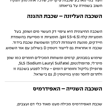
העור בנוי מארבע שכבות עיקריות, שלכל אחת מהן תפקיד
חשוב בשמירה על בריאותו:
השכבה העליונה – שכבת ההגנה
השכבה החיצונית היא ציפוי דק העשוי מים ושומן, בעל
חומציות קלה (pH 5.5–6.5). חומציות זו מסייעת בהשמדת
חיידקים, מונעת היצמדות לכלוך ומשמשת שכבת בידוד.
שכבה זו אחראית גם לייצור ויטמין D בשילוב עם אור השמש.
שימוש בסבונים, קרמים ומשחות המכילים חומרים כמו שמן
מינרלי, פרופולנטום, SLS (Sodium Lauryl Sulfate),
פרופילן גליקול וחומרים דומים – עלול לפגוע בשכבה זו
ולתרום לחסר נפוץ בוויטמין D, גם בישראל.
השכבה השנייה – האפידרמיס
שכבת האפידרמיס מכילה מעט מאוד כלי דם ועצבים,