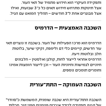
ותפקידה העיקרי הוא חידוש מתמיד של תאי העור.
אצל תינוקות מתרחש חידוש תאים כל כ־3 שבועות, ואילו
אצל מבוגרים אחת ל־3 חודשים – תהליך המואט עם הגיל.
השכבה האמצעית – הדרמיס
הדרמיס הוא מרכז הפעילות של העור. בשכבה זו נוצרים תאי
עור חדשים, קיימים כלי דם ולימפה, זקיקי שיער, בלוטות
חלב ובלוטות זיעה.
הדרמיס אחראי לייצור לחות, קולגן ואלסטין – חלבונים
חיוניים לגמישות וחיוניות העור – וכן לייצור חומצות אמינו
וחומרים תומכים נוספים.
השכבה העמוקה – התת־עורית
השכבה התת־עורית היא שכבה שומנית, המשמשת כ"סוודר"
של הגוף. תפקידה לבודד איברים פנימיים מפני קור, חבלות