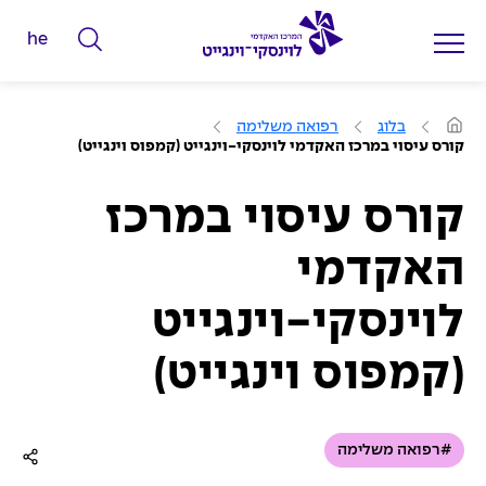
he
ה
ק
ל
ע
בלוג
רפואה משלימה
מ
ד
קורס עיסוי במרכז האקדמי לוינסקי-וינגייט (קמפוס וינגייט)
ו
מ
ד
ה
י
ב
קורס עיסוי במרכז
י
ל
ת
האקדמי
י
ם
לוינסקי-וינגייט
ל
ח
(קמפוס וינגייט)
י
פ
ו
#רפואה משלימה
ש