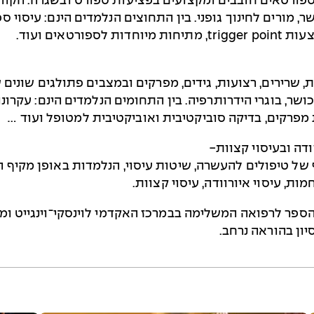
בספורטאים חובבים ומקצועים בפציעות ספורט ובשגרה. הק
שר, מורים לחינוך גופני. בין התחוצים הנלמדים הינם: עיסוי 
אים ועוד.
ות, שרירים, רצועות, גידים, מפרקים ובמצבים פתולגים שוני
כושר, בוגרי הידרותרפיה. בין התחומים הנלמדים הינם: עקרונ
 מפרקים, בדיקה סוביקטיבית ואוביקטיבית למטופל ועוד …
דה ובעיסוי קצוות-
ל טיפולים להעשרה, שיטות עיסוי, הנלמדות באופן מקיף הנו
ות, עיסוי איורוודה, עיסוי קצוות.
ספר לרפואה המשלימה בבמרכז האקדמי לוינסקי־וינגייט ומו
יון בהוראה נרחב.