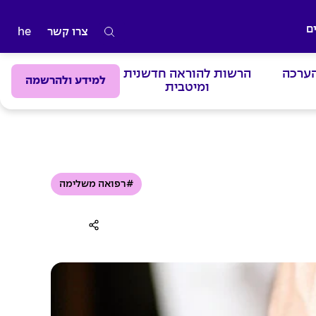
ם
צרו קשר
he
ה
ק
הערכה
הרשות להוראה חדשנית
ל
למידע ולהרשמה
ומיטבית
ד
מ
י
ל
י
#רפואה משלימה
ם
ל
ח
י
פ
ו
ש