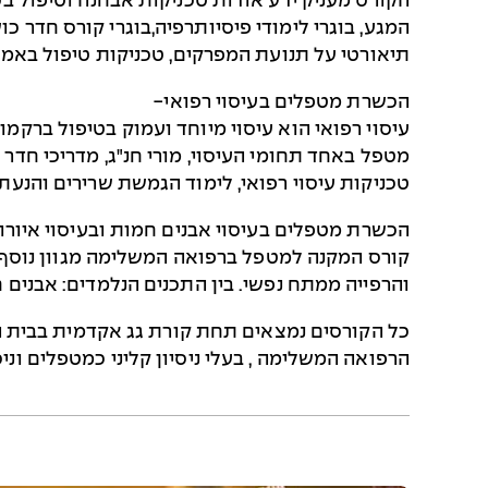
הקורס מעניק ידע אודות טכניקות אבחנה וטיפול 
המגע, בוגרי לימודי פיסיותרפיה,בוגרי קורס חדר כו
תיאורטי על תנועת המפרקים, טכניקות טיפול באמצעות trigger point, מתיחות מיוחדות לספורט
הכשרת מטפלים בעיסוי רפואי-
עיסוי רפואי הוא עיסוי מיוחד ועמוק בטיפול ברקמ
מטפל באחד תחומי העיסוי, מורי חנ"ג, מדריכי חדר 
טכניקות עיסוי רפואי, לימוד הגמשת שרירים והנעת
הכשרת מטפלים בעיסוי אבנים חמות ובעיסוי איורוו
קורס המקנה למטפל ברפואה המשלימה מגוון נוסף ש
והרפייה ממתח נפשי. בין התכנים הנלמדים: אבנים חמ
כל הקורסים נמצאים תחת קורת גג אקדמית בבית ה
הרפואה המשלימה , בעלי ניסיון קליני כמטפלים וניס