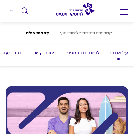
he
ה
ק
ל
ע
קמפוסים ויחידות ללימודי חוץ
קמפוס אילת
מ
ד
ו
ד
מ
ה
על אודות
לימודים בקמפוס
יצירת קשר
דרכי הגעה
ב
י
י
ל
ת
י
ם
ל
ח
י
פ
ו
ש