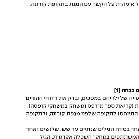
טל, ק' (2021). נקודת מבטן של אימהות על הקשר עם הגננת בתקופת קורונה.
כבהה [1]
ייה של ילדיהם במסכים, ובדק את דיווחי ההורים
יות (קריאת ספר מודפס ומשחק במשחקי קופסה)
 התייחסו לתקופה שלפני מגפת קורונה, ולתקופה
חס לילד אחד בטווח הגילים שנתיים עד שש. שלושים ואחד
תפים במחקר היו ערבים, ול-79% מכלל המשתתפים במחקר השכלה אקדמית. הגיל