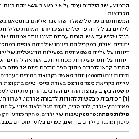
הממוצע של הילדים עמ
הקבוצות.
המשתתפים ענו על שאלון שהועבר אליהם בווטסאפ בשי
לילדים בגיל לידה עד שלוש הציגו יותר אמונות שליליות
בגיל שלוש עד שש. הורים ערבים הציגו יותר אמונות שלי
יהודים. אולם, במקביל הם דיווחו שילדיהם צופים במסכי
דיווחו על עלייה משמעותית בפעילות הדיגיטלית של ילדי
דיווחו על יותר פעילויות מסורתיות בהשוואה להורים הע
תוכנת זום (Zoom) יותר מאשר בקבוצת ההורי
עלייה בקריאת ספר מודפס בעזרת פייס-טיים בתקופת קור
נרשמה בקרב קבוצת ההורים הערבים. הדיון מתייחס לממ
[1]
הכותבות מבקשות להודות לדבורה ארדמן, לשרון חי, לה
מאירובוץ-ולדר, לבר סביר, לענת סגל ולאור ציוני על הס
מילות מפתח:
פרספקטיבות של ילדים, מחקר מודע-הֶקְשֵר
סיכון ומוגנות, ילדים בדואים, כפרים בלתי-מוכרים בנגב.