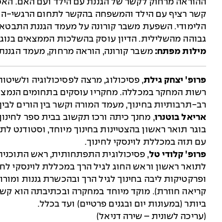
ההוראה מרחוק לקשר של הגננת עם הילד ועם האם. האס
קשר רציף עם הילד והמשפחה בהקשר לתחום הרגשי-החב
הלימודי. השפעת משבר קורונה על מעמד הגננת התבטאה 
גבוהה מהשלילית. הדיון עוסק בהשלכות הממצאים בנוגע
מילות מפתח:
משבר קורונה, הוראה מרחוק, מעמד הגננת,
פרופ' יצחק גילת
, פסיכולוג, מרצה לפסיכולוגיה ולשיטו
רשות המחקר במכללה. מחקריו עוסקים בתחומים הנמצאי
רב-תרבותיות בחינוך, מעמד המורה וקשר בין הורים לבין
אריאל בוטנרו
, מחנך כיתה ורכז תקשוב בבית ספר לחינו
בוגר תואר ראשון בהצטיינות בחינוך מיוחד, וסטודנט לת
עם תזה במכללת לוינסקי לחינוך.
פרופ' קלודי טל
, פסיכולוגית התפתחותית, ראש התוכנית 
לתואר ראשון וראש החוג לגיל הרך במכללת לוינסקי לח
ופרקטיקות ליבה בחינוך לגיל הרך ובהכשרת גננות ומורות
קריאה חוזרת). מוקד מיוחד במחקרה ובכתיבתה הוא קשר 
ביותר (במעונות יום ובגנים פרטיים) ועד בכלל.
(עריכה לשונית – שירה דניאל)