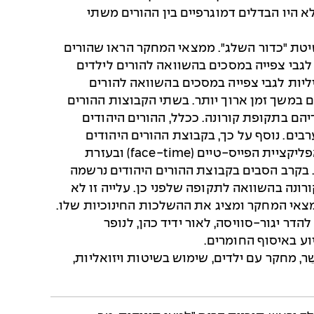
ד על 3.8 כאשר 54% מהם בנות. לא היו הבדלים דמוגרפיים בין ההורים משתי
טת "כדור השלג". ממצאי המחקר הראו שהורים
 לגבי צפייה במסכים בהשוואה להורים לילדים
ליות לגבי צפייה במסכים בהשוואה להורים
ם במשך זמן ארוך יותר. בשתי הקבוצות ההורים
הם בתקופת קורונה. ככלל, ההורים היהודים
רבים. נוסף על כך, בקבוצת ההורים היהודים
הסבים קראו לנכדים מתוך ספר מודפס פנים אל פנים באפליקציית הפייס-טיים (face-time) ובעזרת
ם הערבים. בקרב הסבים בקבוצת ההורים היהודים נרשמה
ונה בהשוואה לתקופה שלפני כן. עלייה זו לא
צאי המחקר ומציג את ההשלכות החינוכיות שלו.
דר יגור-סוויסה, לאור ידיד כהן, לנופר
יוע באיסוף החומרים.
, מחקר עם ילדים, שימוש בשיטות ויזואליות,