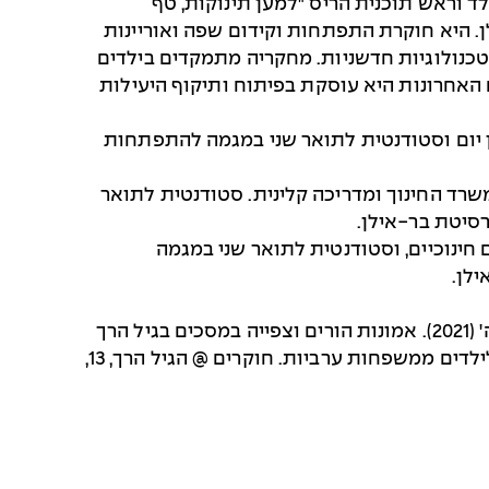
 וראש תוכנית הריס "למען תינוקות, טף
. היא חוקרת התפתחות וקידום שפה ואוריינות
טכנולוגיות חדשניות. מחקריה מתמקדים בילדים
האחרונות היא עוסקת בפיתוח ותיקוף היעילות
ן יום וסטודנטית לתואר שני במגמה להתפתחות
משרד החינוך ומדריכה קלינית. סטודנטית לתואר
סיטת בר-אילן.
חינוכיים, וסטודנטית לתואר שני במגמה
לן.
קורת, ע', עאמר, ח', מחאמיד, ו"ו וגנאים-כבהה, ה' (2021). אמונות הורים וצפייה במסכים בגיל הרך
בתקופת קורונה: השוואה בין ילדים ממשפחות יהודיות לילדים ממשפחות ערביות. חוקרים @ הגיל הרך, 13,