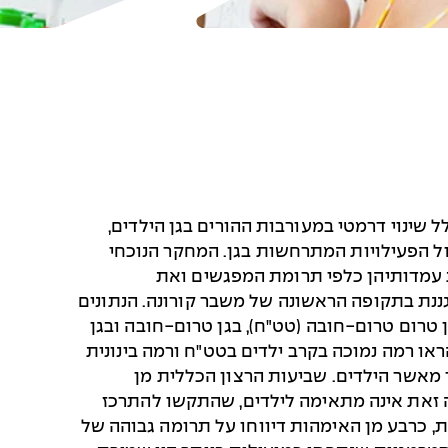
שינוי דרמטי במעורבות ההורים בגן הילדים,
הפעילויות המתרחשות בגן. המחקר הנוכחי
 עמדותיהן כלפי תרומת המפגשים ואת
נת בתקופה הראשונה של משבר קורונה. הנתונים
 197 אימהות לילדים בגן טרום טרום-חובה (טט"ח), בגן טרום-חובה ובגן
ו רמה נמוכה בקרב ילדים בטט"ח ורמה בינונית
 מאשר הילדים. שביעות הרצון הכללית מן
דה זאת אינה מתאימה לילדים, שהתקשו להתרכז
את, כרבע מן האימהות דיווחו על תרומה גבוהה של