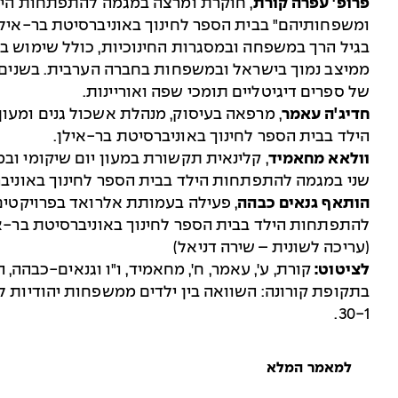
פרופ' עפרה קורת
, חוקרת ומרצה במגמה להתפתחות הילד
ומשפחותיהם" בבית הספר לחינוך באוניברסיטת בר-אילן
בגיל הרך במשפחה ובמסגרות החינוכיות, כולל שימוש ב
ממיצב נמוך בישראל ובמשפחות בחברה הערבית. בשנים 
של ספרים דיגיטליים תומכי שפה ואוריינות.
חדיג'ה עאמר
, מרפאה בעיסוק, מנהלת אשכול גנים ומעו
הילד בבית הספר לחינוך באוניברסיטת בר-אילן.
וולאא מחאמיד
, קלינאית תקשורת במעון יום שיקומי וב
שני במגמה להתפתחות הילד בבית הספר לחינוך באוניבר
הותאף גנאים כבהה
, פעילה בעמותת אלרואד בפרויקטים 
להתפתחות הילד בבית הספר לחינוך באוניברסיטת בר-אי
(עריכה לשונית – שירה דניאל)
לציטוט:
30-1.
למאמר המלא