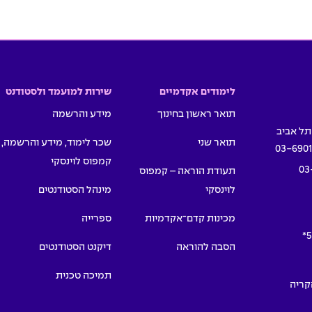
לימודים אקדמיים
שירות למועמד ולסטודנט
תואר ראשון בחינוך
מידע והרשמה
תואר שני
שכר לימוד, מידע והרשמה,
03-690
קמפוס לוינסקי
03
תעודת הוראה – קמפוס
לוינסקי
מינהל הסטודנטים
מכינות קדם־אקדמיות
ספרייה
5
הסבה להוראה
דיקנט הסטודנטים
תמיכה טכנית
תמרים 55, הקריה