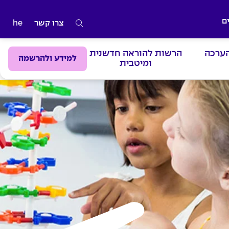
ם
צרו קשר
he
ה
ק
הערכה
הרשות להוראה חדשנית
ל
למידע ולהרשמה
ומיטבית
ד
מ
י
ל
י
ם
ל
ח
י
פ
ו
ש