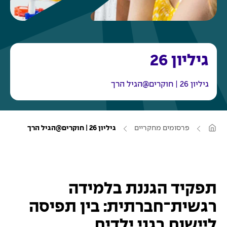
גיליון 26
גיליון 26 | חוקרים@הגיל הרך
ע
פרסומים מחקריים
גיליון 26 | חוקרים@הגיל הרך
מ
ו
ד
ה
ב
י
ת
תפקיד הגננת בלמידה
רגשית־חברתית: בין תפיסה
ליישום בגני ילדים