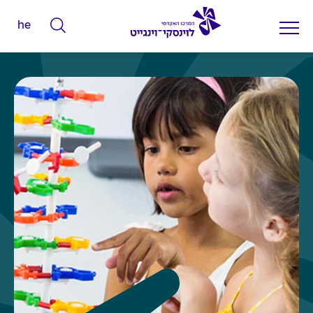
he
ה
ק
ל
ד
מ
י
ל
י
ם
ל
ח
י
פ
ו
ש