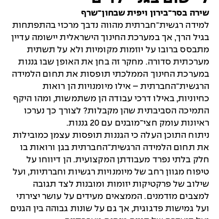
שירה בסר־בירון ויפית שבחון־שרף
למידה רגשית־חברתית מהווה נדבך מרכזי בהתפתחות
בגיל הרך, אך במערכת החינוך הישראלית יישומה עדיין
מתבסס ברובו על יוזמות מקומיות ולא על תשתית
מערכתית סדורה. מחקר זה בחן את האופן שבו גננות
במערכת החינוך הממלכתי תופסות את תחום הלמידה
הרגשית־החברתית – אילו מיומנויות הן רואות
כחיוניות, באילו דרכי עבודה הן משתמשות, ומהו היקף
התמיכה הסביבתית שהן מקבלות? לצורך כך נערכו
ראיונות עומק חצי־מובנים עם 20 גננות.
ניתוח התוכן העלה כי הגננות תופסות עצמן כמובילות
את תחום הלמידה הרגשית־החברתית בגן ורואות בו
חלק בלתי נפרד מעבודתן המקצועית. הן דיווחו על
טיפוח מגוון רחב של מיומנויות רגשיות וחברתיות, ועל
שילוב של פרקטיקות יזומות ומובנות לצד תגובה
למצבים מזדמנים. הממצאים מעידים על עושר יצירתי
ועל גמישות פדגוגית, אך גם על שונות גבוהה בין הגנים