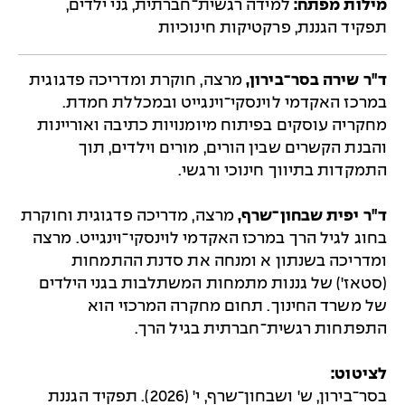
מילות מפתח:
למידה רגשית־חברתית, גני ילדים,
תפקיד הגננת, פרקטיקות חינוכיות
ד"ר שירה בסר־בירון,
מרצה, חוקרת ומדריכה פדגוגית
במרכז האקדמי לוינסקי־וינגייט ובמכללת חמדת.
מחקריה עוסקים בפיתוח מיומנויות כתיבה ואוריינות
והבנת הקשרים שבין הורים, מורים וילדים, תוך
התמקדות בתיווך חינוכי ורגשי.
ד"ר יפית שבחון־שרף,
מרצה, מדריכה פדגוגית וחוקרת
בחוג לגיל הרך במרכז האקדמי לוינסקי־וינגייט. מרצה
ומדריכה בשנתון א ומנחה את סדנת ההתמחות
(סטאז') של גננות מתמחות המשתלבות בגני הילדים
של משרד החינוך. תחום מחקרה המרכזי הוא
התפתחות רגשית־חברתית בגיל הרך.
לציטוט:
בסר־בירון, ש' ושבחון־שרף, י' (2026). תפקיד הגננת