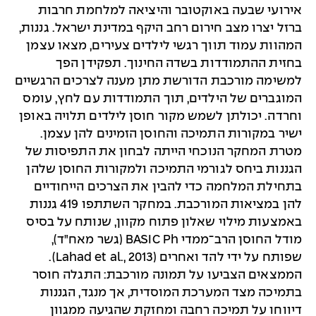
אירועי שבעה באוקטובר והיציאה למלחמת חרבות
ברזל יצרו מצב חירום רחב היקף במדינת ישראל. גננות,
המהוות עמוד תווך רגשי לילדים צעירים, מצאו עצמן
בחזית ההתמודדות בשדה החינוך. תפקידן הפך
למשימה מורכבת הדורשת מתן מענה לצרכים הרגשיים
המוגברים של הילדים, תוך התמודדות עם לחץ, עומס
וחרדה. יכולתן לשמש מקור חוסן לילדים תלויה באופן
ישיר במקורות התמיכה והחוסן הזמינים להן עצמן.
מטרת המחקר הנוכחי הייתה לבחון את התפיסות של
הגננות ביחס לגורמי התמיכה ולמקורות החוסן שלהן
בתחילת המלחמה כדי להבין את הצרכים הייחודיים
להן במציאות המורכבת. במחקר השתתפו 419 גננות
באמצעות מילוי שאלון פתוח מקוון, שנותח על בסיס
מודל החוסן הרב־ממדי BASIC Ph (גשר מאח"ד),
שפותח על ידי להד ואחרים (Lahad et al., 2013).
הממצאים הצביעו על תמונה מורכבת: התגלה חוסר
בתמיכה מצד המערכת המוסדית, אך מנגד, הגננות
דיווחו על תמיכה רחבה ומחזקת שהגיעה ממגוון