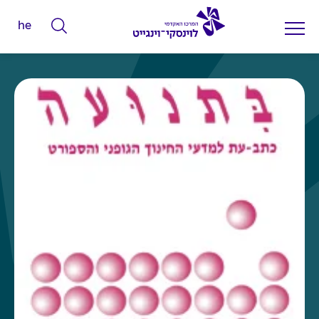
he
ה
ק
ל
ד
מ
י
ל
י
ם
ל
ח
י
פ
ו
ש