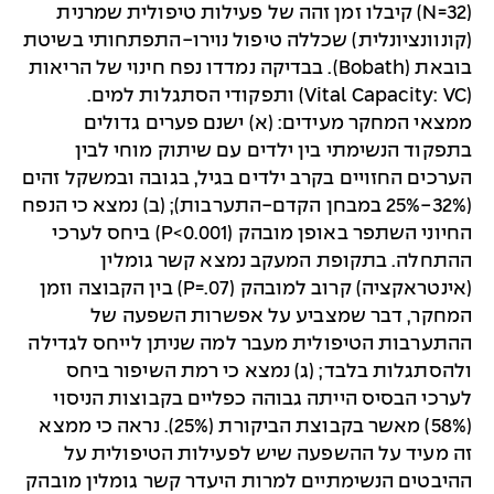
(N=32) קיבלו זמן זהה של פעילות טיפולית שמרנית
(קונוונציונלית) שכללה טיפול נוירו-התפתחותי בשיטת
בובאת (Bobath). בבדיקה נמדדו נפח חינוי של הריאות
(Vital Capacity: VC) ותפקודי הסתגלות למים.
ממצאי המחקר מעידים: (א) ישנם פערים גדולים
בתפקוד הנשימתי בין ילדים עם שיתוק מוחי לבין
הערכים החזויים בקרב ילדים בגיל, בגובה ובמשקל זהים
(32%-25% במבחן הקדם-התערבות); (ב) נמצא כי הנפח
החיוני השתפר באופן מובהק (P<0.001) ביחס לערכי
ההתחלה. בתקופת המעקב נמצא קשר גומלין
(אינטראקציה) קרוב למובהק (P=.07) בין הקבוצה וזמן
המחקר, דבר שמצביע על אפשרות השפעה של
ההתערבות הטיפולית מעבר למה שניתן לייחס לגדילה
ולהסתגלות בלבד; (ג) נמצא כי רמת השיפור ביחס
לערכי הבסיס הייתה גבוהה כפליים בקבוצות הניסוי
(58%) מאשר בקבוצת הביקורת (25%). נראה כי ממצא
זה מעיד על ההשפעה שיש לפעילות הטיפולית על
ההיבטים הנשימתיים למרות היעדר קשר גומלין מובהק