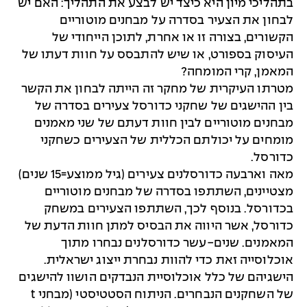
בתהליכי מיון היא כיצד יש לבצע את התהליך: האם יש
לבחון את הצעיר בסדרה על מבחנים מוטוריים
הקשורים, בצורה זו או אחרת, לתוכן הייחודי של
העיסוק בספורט, או שיש להתבסס על חוות דעתו של
המאמן, קרי המומחה?
מטרתו העיקרית של מחקר זה הייתה לבחון את הקשר
בין ההישגים של שחקני כדורסל צעירים בסדרה של
מבחנים מוטוריים לבין חוות דעתם של שני מאמנים
מומחים על יכולתם הכללית של הצעירים כשחקני
כדורסל.
מאה וארבעה כדורסלנים צעירים (גיל ממוצע=15 שנים)
מצטיינים, השתתפו בסדרה של מבחנים מוטוריים
בכדורסל. בנוסף לכך, השתתפו הצעירים במשחק
כדורסל, אשר היווה את הבסיס למתן חוות הדעת של
המאמנים. שנים-עשר כדורסלנים נבחרו מתוך
אוכלוסייה זאת כדי להוות נבחרת ייצוג ישראלית.
הישגיהם של כלל אוכלוסיית הנבדקים הושוו להישגים
של השחקנים הנבחרים. הניתוח הסטטיסטי (מבחני t