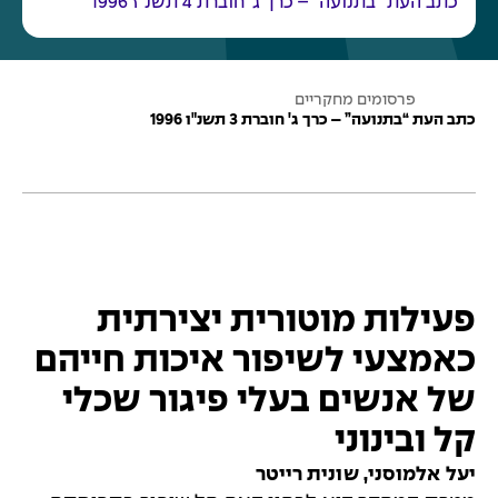
כתב העת “בתנועה” – כרך ג' חוברת 4 תשנ"ז 1996
ע
פרסומים מחקריים
מ
כתב העת “בתנועה” – כרך ג' חוברת 3 תשנ"ו 1996
ו
ד
ה
ב
י
ת
פעילות מוטורית יצירתית
כאמצעי לשיפור איכות חייהם
של אנשים בעלי פיגור שכלי
קל ובינוני
יעל אלמוסני, שונית רייטר