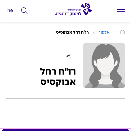
he
ה
ק
ל
ע
אלפון
רו"ח רחל אבוקסיס
מ
ד
ו
ד
מ
ה
ב
י
י
ל
ת
י
רו"ח רחל
ם
אבוקסיס
ל
ח
י
פ
ו
ש