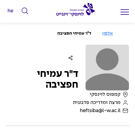
he
ה
ק
ל
ע
אלפון
ד"ר עמיחי חפציבה
מ
ד
ו
ד
מ
ה
ב
י
י
ל
ת
י
ד"ר עמיחי
ם
חפציבה
ל
קמפוס לוינסקי
ח
מרצה ומדריכה פדגוגית
י
heftsiba@l-w.ac.il
פ
ו
ש