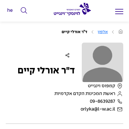
he
ה
ק
ל
ע
אלפון
ד"ר אורלי קיים
מ
ד
ו
ד
מ
ה
ב
י
י
ל
ת
י
ד"ר אורלי קיים
ם
ל
קמפוס וינגייט
ח
ראשת המכינות הקדם אקדמיות
י
09-8639287
פ
orlyka@l-w.ac.il
ו
ש