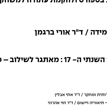
ת בספורט ולהקמת עתודה למשחקי
ידה / ד"ר אורי ברגמן
הרצאות ותקצירים של הכנס השנתי ה- 17
ותית ומחקר / ד"ר אתי אבלין
יאוריה ויישום / ד"ר חזי אהרוני