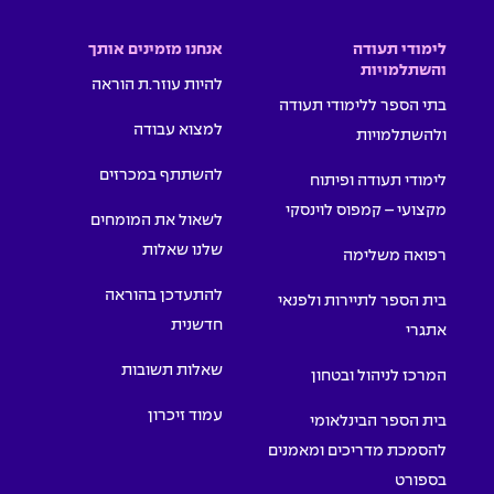
לימודי תעודה
אנחנו מזמינים אותך
והשתלמויות
להיות עוזר.ת הוראה
בתי הספר ללימודי תעודה
למצוא עבודה
ולהשתלמויות
להשתתף במכרזים
לימודי תעודה ופיתוח
מקצועי – קמפוס לוינסקי
לשאול את המומחים
שלנו שאלות
רפואה משלימה
להתעדכן בהוראה
בית הספר לתיירות ולפנאי
חדשנית
אתגרי
שאלות תשובות
המרכז לניהול ובטחון
עמוד זיכרון
בית הספר הבינלאומי
להסמכת מדריכים ומאמנים
בספורט