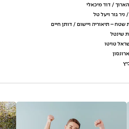
ארוך / דוד מיכאלי
ניר גור ויעל טל
 שטח – תיאוריה ויישום / דותן חיים
ת שינטל
שראל טויטו
רונסון
יץ