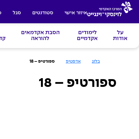
איזור אישי
סטודנטים
סגל
ס
על
לימודים
הסבת אקדמאים
אודות
אקדמיים
להוראה
קד
ע
בלוג
אדפטיפ
ספורטיפ – 18
מ
ו
ד
ה
ספורטיפ – 18
ב
י
ת