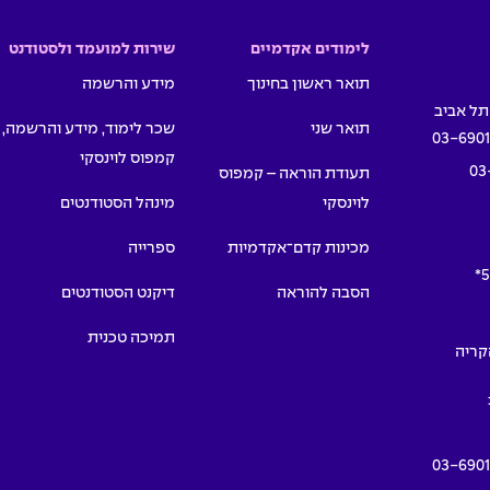
לימודים אקדמיים
שירות למועמד ולסטודנט
תואר ראשון בחינוך
מידע והרשמה
תואר שני
שכר לימוד, מידע והרשמה,
03-690
קמפוס לוינסקי
03
תעודת הוראה – קמפוס
לוינסקי
מינהל הסטודנטים
מכינות קדם־אקדמיות
ספרייה
5
הסבה להוראה
דיקנט הסטודנטים
תמיכה טכנית
תמרים 55, הקריה
03-690