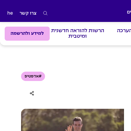
ם
צרו קשר
he
ה
ק
הערכה
הרשות להוראה חדשנית
ל
למידע ולהרשמה
ומיטבית
ד
מ
י
ל
י
#אדפטיפ
ם
ל
ח
י
פ
ו
ש