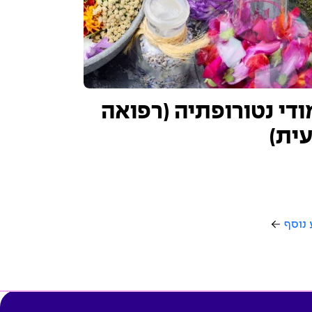
ודי נטורופתיה (רפואה
ית)
 נוסף