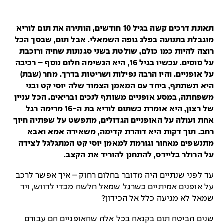
תאונת דרכים קשה בגיל 10 חודשים, הותירה את תום לוריא
מוגבלת בתנועה בפלג גופה השמאלי. אבל תום, שבסך הכל
רוצה להיות כמו כולם, שולטת בשני סגנונות שחיה ורוכבת
על סוסים. עכשיו בגיל 16, היא הגשימה חלום נוסף – רכיבה
על אופניים. והיו הרבה נפילות ושריטות בדרך. מחר (שבת)
היא תשתתף, ביחד עם המאמן הצמוד שלה יוסי קט ובני
משפחתה, במסע אופניים משותף לנכים ובריאים. הכל עניין
של רצון, היא אומרת כשתום לוריא בת ה-16 מרימה רגל
אחת ועולה על האופניים הגדולים, מתפשט על שפתיה חיוך
רחב. תוך דקות היא דוהרת קדימה, משאירה אמא ואבא
מתנשפים מאחור וגורמת למאמן יוסי קט המתגלגל לצידה
על הרולר בליידס, להתחנן להוריד את הקצב.
עד לפני שנתיים היה מדובר בחלום רחוק – איך אפשר לרכב
על אופנים אמיתיים כשרגל שמאל חלשה מכדי לדווש, ויד
שמאל לא מגיעה כלל אל הכידון?
שנים הביטה תום בקנאה בכל אלה שהאופניים הם עבורם