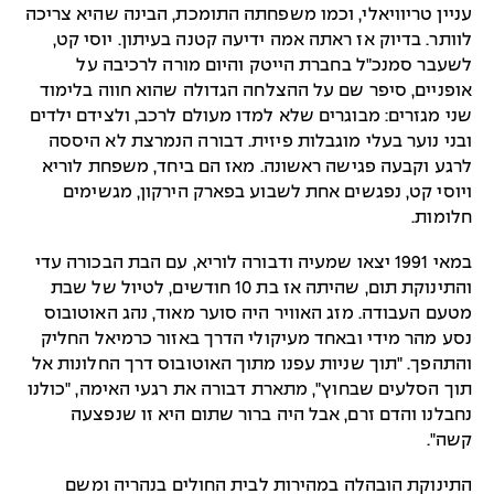
עניין טריוויאלי, וכמו משפחתה התומכת, הבינה שהיא צריכה
לוותר. בדיוק אז ראתה אמה ידיעה קטנה בעיתון. יוסי קט,
לשעבר סמנכ"ל בחברת הייטק והיום מורה לרכיבה על
אופניים, סיפר שם על ההצלחה הגדולה שהוא חווה בלימוד
שני מגזרים: מבוגרים שלא למדו מעולם לרכב, ולצידם ילדים
ובני נוער בעלי מוגבלות פיזית. דבורה הנמרצת לא היססה
לרגע וקבעה פגישה ראשונה. מאז הם ביחד, משפחת לוריא
ויוסי קט, נפגשים אחת לשבוע בפארק הירקון, מגשימים
חלומות.
במאי 1991 יצאו שמעיה ודבורה לוריא, עם הבת הבכורה עדי
והתינוקת תום, שהיתה אז בת 10 חודשים, לטיול של שבת
מטעם העבודה. מזג האוויר היה סוער מאוד, נהג האוטובוס
נסע מהר מידי ובאחד מעיקולי הדרך באזור כרמיאל החליק
והתהפך. "תוך שניות עפנו מתוך האוטובוס דרך החלונות אל
תוך הסלעים שבחוץ", מתארת דבורה את רגעי האימה, "כולנו
נחבלנו והדם זרם, אבל היה ברור שתום היא זו שנפצעה
קשה".
התינוקת הובהלה במהירות לבית החולים בנהריה ומשם