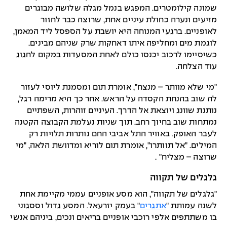
שמונה קילומטרים. המפגש בנמל מגלה שלושה מבוגרים
מזיעים ונערה כחולת עיניים אחת, שרוצה כבר לחזור
לאופניים. ברגעי המנוחה היא יושבת על הספסל ליד המאמן,
לוגמת מים ומחליפה איתו דאחקות שרק שניהם מבינים.
כשיסיימו לרכוב יכנסו כולם לאחת המסעדות במקום לחגוג
עוד הצלחה.
"מי שלא מוותר – מנצח", אומרת תום ומסמנת ליוסי לעזור
לה שוב בהנחת הקסדה על הראש. אחר כך היא מרימה רגל,
נותנת שוונג ויוצאת אל הדרך. העיניים זוהרות, השפתיים
נמתחות שוב בחיוך רחב. תוך שניות נעלמת הקבוצה הקטנה
לעבר האופק. באוויר התל אביבי החם נותרות תלויות רק
המילים. "אל תוותרו", אומרת תום לוריא ומדוושת הלאה, "מי
שרוצה – מצליח" .
גלגלים של תקווה
"גלגלים של תקווה", הוא מסע אופניים עממי מקיימת אחת
לשנה עמותת "
אתגרים
" בעמק יזרעאל. המסע גדול וססגוני
בו משתתפים אלפי רוכבי אופניים בריאים ונכים, ביניהם אנשי