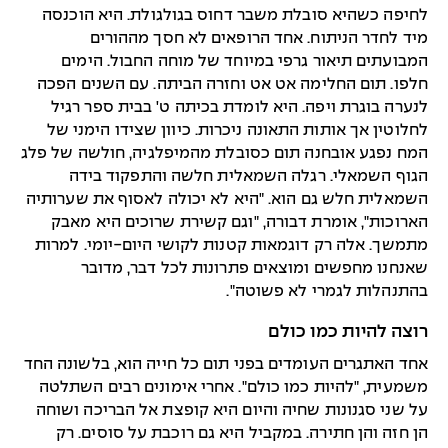
לחיפה כשהיא סובלת משבר דחוס בגולגולת. היא הוכנסה
מיד לחדר הניתוח. אחד הרופאים לא חסך מההורים
המבועתים תיאור גרפי במיוחד של מוחה החבול. הימים
חלפו. תום החלימה אט אט וחזרה הביתה. עם השנים הפכה
לנערה בוגרת ויפה. היא לומדת בכיתה ט' בבית ספר רגיל
לחלוטין אך אותות התאונה ניכרות. כיוון שצידו הימני של
המח נפגע אובחנה תום כסובלת מהמיפלגיה, חולשה של פלג
הגוף השמאלי. רגלה השמאלית חלשה והתפקוד בידה
השמאלית חלש גם הוא. "היא לא יכולה לאסוף את שערותיה
הארוכות", אומרת דבורה, "וגם קשירת שרוכים היא מאבק
מתמשך. אלה רק דוגמאות קטנות לקושי היום-יומי. למרות
שאנחנו מחפשים ומוצאים פתרונות לכל דבר, מדובר
בהתנהלות לגמרי לא פשוטה".
רוצה להיות כמו כולם
אחד האתגרים העומדים בפני תום כל חייה הוא, בלשונה החד
משמעית, "להיות כמו כולם". אחרי אימונים רבים השתלטה
על שני סגנונות שחיה והיום היא קופצת אל הבריכה ושוחה
הן חזה והן חתירה. במקביל היא גם רוכבת על סוסים. רק