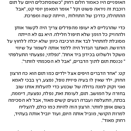
האופניים היו כאמור חלום רחוק "כשמסתכלים היום על תום
רוכבת זה ניראה פשוט וקל " אומר המאמן יוסי קט, "אבל
ההתחלה, כדרכן של התחלות , הייתה קשה ומפרכת.
כדי שהרגליים לא יעופו מהפדלים צריך היה לקשור אותן
ולהחזיק כל הזמן שלא תיפול חלילה. היא גם לא הייתה
מסוגלת להתחיל לבד את הרכיבה כיוון שלא יכלה ללחוץ על
הדוושה. האתגר הגדול היה ללמד אותה לשמור על שיווי
משקל ולשלוט בכידון ביד אחת". "נפלתי, נפצעתי התעלפתי
" נכנסת תום לתוך הדברים, "אבל לא הסכמתי לוותר".
קט: "אחד הדברים היפים אצל ילדים כמו תום הוא כח הרצון
החזק. ילד שאין לו בעיה פיזית נופל, נפצע, רץ בבכי לאמא
ואני זקוק למנה גדולה של שכנוע כדי להעלות אותו שוב
בחזרה על המושב. תום, לעומת זאת, נפלה, נפצעה, דיממה,
בכתה, התעלפה ועברה רגעים קשים מאוד, אבל לא הסכימה
בשום אופן לוותר. הרצון הזה להיות כמו כולם, להצליח
למרות הקושי, מוביל אותה היום, ועוד יוביל אותה בעתיד,
רחוק מאוד".