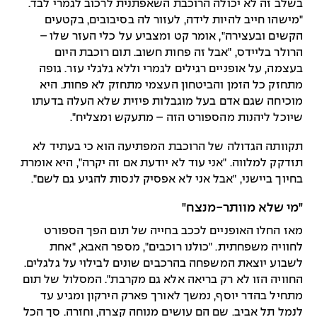
בשלב זה לא יכולה הרוכבת השאפתנית לרכוב לגמרי לבד.
"מישהו חייב להיות לידה, לעזור לה בסיבובים, בקטעים
הקשים ובעצירה", אומר קט ומצביע על כלי העזר שלו –
הרולר בליידס, "אבל זה פחות חשוב. תום רוכבת היום
בעצמה, על אופניים רגילים לגמרי וללא גלגלי עזר. גופה
מתחזק כל הזמן והביטחון העצמי מתחזק לא פחות. היא
מוכיחה שגם אדם בעל מוגבלות פיזית שלא העלה בדעתו
שיוכל ליהנות מהספורט הזה – מתעקש ומצליח".
תקוותה הגדולה של הרוכבת המפתיעה הוא כי בעתיד לא
תזדקק למלווה. "אני עוד לא יודעת אם זה יקרה", היא אומרת
בחיוך ביישני, "אבל אני לא אפסיק לנסות להגיע גם לשם".
"מי שלא מוותר-מנצח"
מאז החלו האופניים לככב בחייה של תום הפך הספורט
לחוויה משפחתית. "כולנו רוכבים", מספר האבא, "אחת
לשבוע יוצאת המשפחה בהרכבים שונים לבילוי על גלגלים.
החוויה הזו לא רק בריאה אלא גם מקרבת". המסלול של תום
מתחיל בהדר יוסף, נמשך לאורך פארק הירקון ומגיע עד
לנמל תל אביב. שם הם עושים מנוחה קצרה, וחזרה. סך הכל