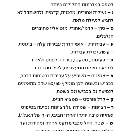
לטפס במדרונות התלולים ביותר.
נ –
נעילות אחורית, מרכזית, קדמית, ולהשתדל לא
להגיע לנעילה מלאה.
ס –
סרן – קדמי/אחורי, מוט אליו מחוברים
הגלגלים.
ע –
עבירויות – אופי הדרך: עבירות קלה – בינונית
– קשה. יכולת עבירות.
פ –
פעימות, סטקטו, בירידה לפנים ולאחור
למניעת חימום המעצורים, לשליטה ברכב.
צ –
צמיגים – משפיע על עבירות ובטיחות הרכב,
בכביש ובשטח. לכן מומלץ 50/50 שהם מתאימים
לנסיעה גם בכביש וגם בשטח.
ק –
קרל פורסט – ממציא הג'יפ.
ר –
רציפות – שמירה על רציפות נסיעה בטיפוס
ואחיזה טובה יותר (ואחרון חביבי, ה-ר של ר.א.ל.י.).
ש –
שטח. החל מכביש תקני אחיזה ומהירות ועד