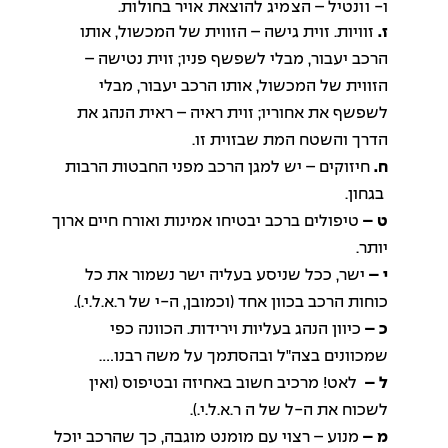
ו- וונטיל – הצמיג להוצאת אויר בחולות.
ז.
זוויות. זוית גישה – הזווית של המכשול, אותו
הרכב יעבור, מבלי לשפשף פניו; זוית נטישה –
הזווית של המכשול, אותו הרכב יעבור, מבלי
לשפשף את אחוריו; זוית ראיה – ראית הנהג את
הדרך והשטח המת שבזוית זו.
ח.
חיזוקים – יש למגן הרכב מפני החבטות הרבות
בגחון.
ט –
טיפולים ברכב יבטיחו אמינות ואורח חיים ארוך
יותר.
י –
ישר, ככל שניסע בעליה ישר נשמור את כל
כוחות הרכב בכוון אחד (וכמובן, ה-י של ר.א.ל.י.).
כ –
כיוון הנהג בעליות וירידות. הכוונה כפי
שמכוונים בצה"ל ובהסתמך על משה רבנו….
ל –
לאט! מרכיב חשוב באחיזה ובטיפוס (ואין
לשכוח את ה-ל של ה ר.א.ל.י.).
מ –
מנוע – רצוי עם מומנט מוגבה, כך שהרכב יוכל