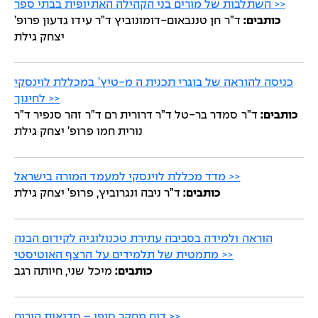
השתלבות של מורים בני הקהילה האתיופית בבתי ספר >>
כותבים:
ד”ר חן טננבאום-דומונוביץ ד”ר עידו גדעון פרופ’
יצחק גילת
כניסה להוראה של בוגרי תכנית ה מ-טיץ’ במכללת לוינסקי
לחינוך >>
כותבים:
ד”ר סמדר בר-טל ד”ר דרורית רם ד”ר זהר סנפיר ד”ר
נורית חמו פרופ’ יצחק גילת
מדד מכללת לוינסקי למעמד המורה בישראל >>
כותבים:
ד”ר ניבה ונגרוביץ, פרופ’ יצחק גילת
הוראה ולמידה בסביבה עתירת טכנולוגיה לקידום הבנה
מתמטית של תלמידים על הרצף האוטיסטי >>
כותבים:
מיכל שני, חיותה רגב
דוח מחקר סופי – סדנאות הורים >>