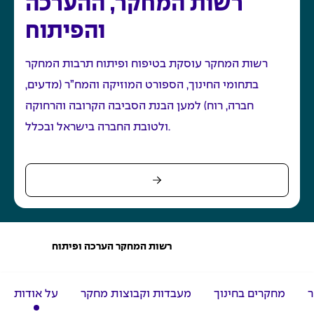
רשות המחקר, ההערכה
והפיתוח
רשות המחקר עוסקת בטיפוח ופיתוח תרבות המחקר
בתחומי החינוך, הספורט המוזיקה
והמח”ר
(מדעים,
חברה, רוח)
למען הבנת הסביבה הקרובה והרחוקה
לטובת החברה בישראל ובכלל.
ו
ע
רשות המחקר הערכה ופיתוח
מ
ו
ד
ה
ר
מחקרים בחינוך
מעבדות וקבוצות מחקר
על אודות
ב
י