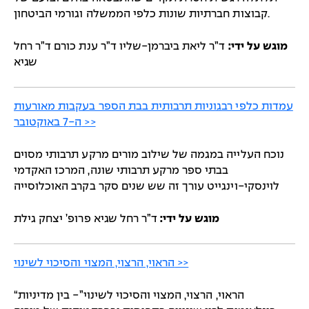
קבוצות חברתיות שונות כלפי הממשלה וגורמי הביטחון.
מוגש על ידי:
ד”ר ליאת ביברמן-שליו ד”ר ענת כורם ד”ר רחל
שגיא
עמדות כלפי רבגוניות תרבותית בבת הספר בעקבות מאורעות
ה-7 באוקטובר >>
נוכח העלייה במגמה של שילוב מורים מרקע תרבותי מסוים
בבתי ספר מרקע תרבותי שונה, המרכז האקדמי
לוינסקי-וינגייט עורך זה שש שנים סקר בקרב האוכלוסייה
מוגש על ידי:
ד”ר רחל שגיא פרופ’ יצחק גילת
הראוי, הרצוי, המצוי והסיכוי לשינוי >>
“הראוי, הרצוי, המצוי והסיכוי לשינוי”- בין מדיניות