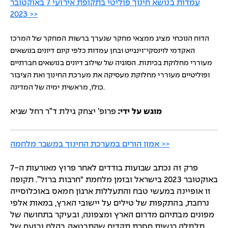
עמדות בנושא חינוך פוליטי בתקופת אירועי 7 באוקטובר
2023 >>
הדוח הנוכחי מציג ממצאי מחקר שנערך ברשות המחקר של המרכז
האקדמי לוינסקי־וינגייט ובחן עמדות כלפי קיום דיונים בנושאים
מעוררי מחלוקת בכיתות. הסוגיה של שילוב דיונים בנושאים חברתיים
ופוליטיים מעוררי מחלוקת מעסיקה את מערכת החינוך ואת הציבור
כולו, מראשית ימיה של המדינה.
מוגש על ידי:
פרופ’ יצחק גילת ד”ר רחל שגיא
אמון הורים במערכת החינוך במשבר מלחמה >>
פרק זה נכתב שבועות בודדים לאחר פרוץ מאורעות ה-7
באוקטובר 2023 בישראל ובזמן מלחמת “חרבות ברזל”. תקופה
זו אופיינה במעשי טבח והתעללות ארגון חמאס באוכלוסייה
נרחבת, בהתקפות של טילים על יישובי הארץ, במאות אלפי
מפונים מבתיהם מדרום הארץ ומצפונה, ובעיקר בתחושה של
תלתלה רגשית חסרת תקדים שהתבטאה בהלם ובזעם של